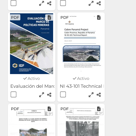
PDF
PDF
Activo
Activo
Evaluación del Marco de Políticas Mineras: Panamá
NI 43-101 Technical Report Cobr
PDF
PDF