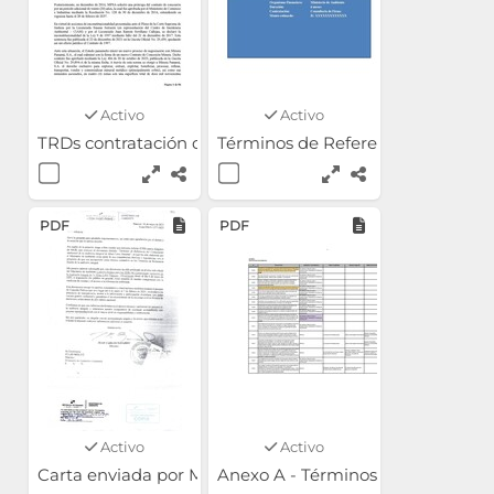
Activo
Activo
TRDs contratación de auditor - AGOSTO 2025
Términos de Referencia (TDRs) co
PDF
PDF
Activo
Activo
Carta enviada por MiAmbiente al MICI luego de la cons
Anexo A - Términos de Referenci