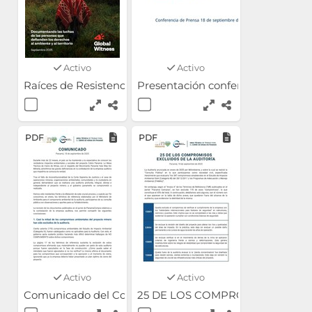
Activo
Activo
Raíces de Resistencia: Global Witness Report 2025
Presentación conferencia de pren
PDF
PDF
Activo
Activo
Comunicado del Comité Panameño de UICN y el Movimie
25 DE LOS COMPROMISOS EXCL