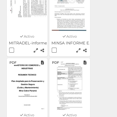
Activo
Activo
MITRADEL-informe-inspección-mina-MPSA 2024
MINSA INFORME EJECUTIVO- Visita
PDF
PDF
Activo
Activo