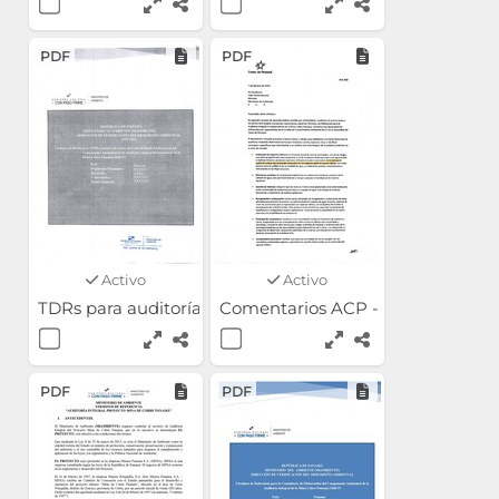
PDF
PDF
Activo
Activo
TDRs para auditoría enviados al MICI luego de la consu
Comentarios ACP - Consulta Públ
PDF
PDF