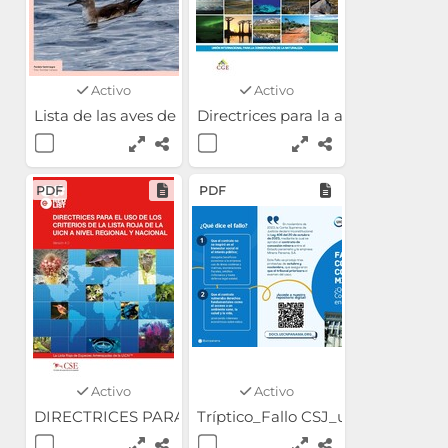
Activo
Activo
Lista de las aves de la República de Panamá. Edición 2
Directrices para la aplicación de 
PDF
PDF
Activo
Activo
DIRECTRICES PARA EL USO DE LOS CRITERIOS DE LA 
Tríptico_Fallo CSJ_uicn